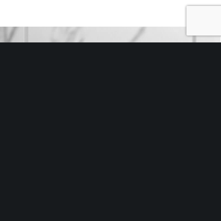
Indehaver
Lars Køpke Kjeldsen