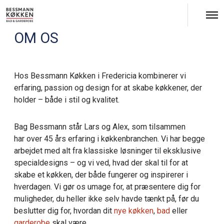
Å
b
n
OM OS
M
e
n
u
Hos Bessmann Køkken i Fredericia kombinerer vi
erfaring, passion og design for at skabe køkkener, der
holder – både i stil og kvalitet.
Bag Bessmann står Lars og Alex, som tilsammen
har over 45 års erfaring i køkkenbranchen. Vi har begge
arbejdet med alt fra klassiske løsninger til eksklusive
specialdesigns – og vi ved, hvad der skal til for at
skabe et køkken, der både fungerer og inspirerer i
hverdagen. Vi gør os umage for, at præsentere dig for
muligheder, du heller ikke selv havde tænkt på, før du
beslutter dig for, hvordan dit
nye køkken
,
bad
eller
garderobe
skal være.