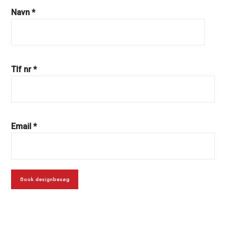
Navn *
Tlf nr *
Email *